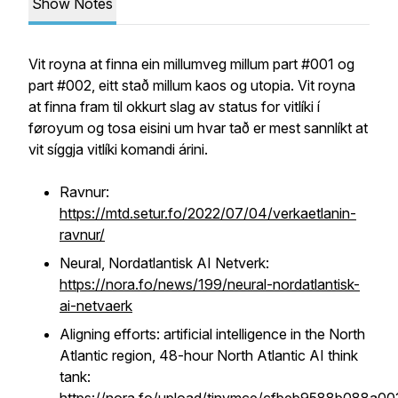
Show Notes
Vit royna at finna ein millumveg millum part #001 og
part #002, eitt stað millum kaos og utopia. Vit royna
at finna fram til okkurt slag av status for vitlíki í
føroyum og tosa eisini um hvar tað er mest sannlíkt at
vit síggja vitlíki komandi árini.
Ravnur:
https://mtd.setur.fo/2022/07/04/verkaetlanin-
ravnur/
Neural, Nordatlantisk AI Netverk:
https://nora.fo/news/199/neural-nordatlantisk-
ai-netvaerk
Aligning efforts: artificial intelligence in the North
Atlantic region, 48-hour North Atlantic AI think
tank: