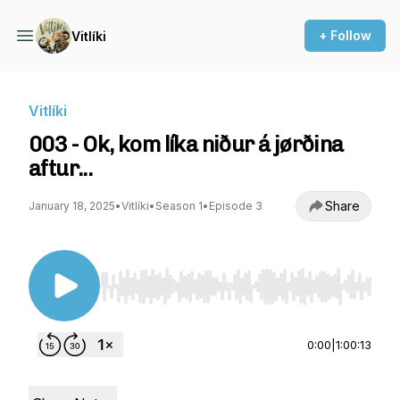
+ Follow
Vitlíki
Vitlíki
003 - Ok, kom líka niður á jørðina
aftur...
Share
January 18, 2025
•
Vitlíki
•
Season 1
•
Episode 3
Use Left/Right to seek, Home/End to jump to st
0:00
|
1:00:13