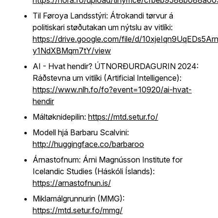
https://nora.fo/upload/tinymce/cfbeb9588b088a
Til Føroya Landsstýri: Átrokandi tørvur á
politiskari støðutakan um nýtslu av vitlíki:
https://drive.google.com/file/d/10xjeIqn9UqEDs5Ar
y1NdXBMqm7tY/view
AI - Hvat hendir? ÚTNORÐURDAGURIN 2024:
Ráðstevna um vitlíki (Artificial Intelligence):
https://www.nlh.fo/fo?event=10920/ai-hvat-
hendir
Máltøknidepilin:
https://mtd.setur.fo/
Modell hjá Barbaru Scalvini:
http://huggingface.co/barbaroo
Árnastofnum: Árni Magnússon Institute for
Icelandic Studies (Háskóli Íslands):
https://arnastofnun.is/
Miklamálgrunnurin (MMG):
https://mtd.setur.fo/mmg/