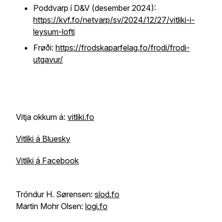
Poddvarp í D&V (desember 2024):
https://kvf.fo/netvarp/sv/2024/12/27/vitliki-i-
leysum-lofti
Frøði:
https://frodskaparfelag.fo/frodi/frodi-
utgavur/
Vitja okkum á:
vitliki.fo
Vitlíki á Bluesky
Vitlíki á Facebook
Tróndur H. Sørensen:
slod.fo
Martin Mohr Olsen:
logi.fo