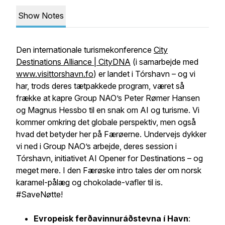
Show Notes
Den internationale turismekonference
City
Destinations Alliance | CityDNA
(i samarbejde med
www.visittorshavn.fo
) er landet i Tórshavn – og vi
har, trods deres tætpakkede program, været så
frække at kapre Group NAO’s Peter Rømer Hansen
og Magnus Hessbo
til en snak om AI og turisme. Vi
kommer omkring det globale perspektiv, men også
hvad det betyder her på Færøerne. Undervejs dykker
vi ned i Group NAO’s arbejde, deres session i
Tórshavn, initiativet AI Opener for Destinations – og
meget mere. I den Færøske intro tales der om norsk
karamel-pålæg og chokolade-vafler til is.
#SaveNøtte!
Evropeisk ferðavinnuráðstevna í Havn
: