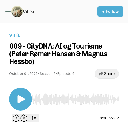
+ Follow
Vitlíki
Vitlíki
009 - CityDNA: AI og Tourisme
(Peter Rømer Hansen & Magnus
Hessbo)
Share
October 01, 2025
•
Season 2
•
Episode 6
Use Left/Right to seek, Home/End to jump to st
0:00
|
52:02