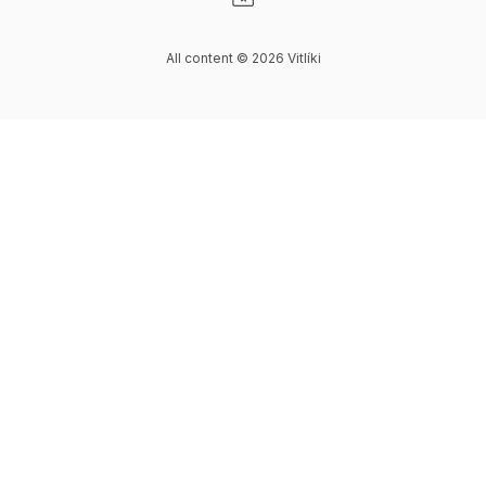
Visit our Website page
All content © 2026 Vitlíki