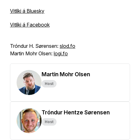
Vitlíki á Bluesky
Vitlíki á Facebook
Tróndur H. Sørensen:
slod.fo
Martin Mohr Olsen:
logi.fo
Martin Mohr Olsen
Host
Tróndur Hentze Sørensen
Host